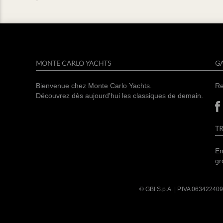
MONTE CARLO YACHTS
G
Bienvenue chez Monte Carlo Yachts.
Re
Découvrez dès aujourd'hui les classiques de demain.
TR
En
gr
© GBI S.p.A. | P.IVA
063422409