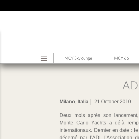
Skip to main content
MODEL MENU ITA
MCY Skylounge
MCY 66
AD
Milano, Italia
21 October 2010
Deux mois après son lancement,
Design Award récompense la valeur 
Monte Carlo Yachts a déjà rempo
du processus industriel alliant prod
internationaux. Dernier en date : l
de qualité. Composé de repré
décerné par l'ADI, l'Association d
d'armateurs de renom, le Jury a