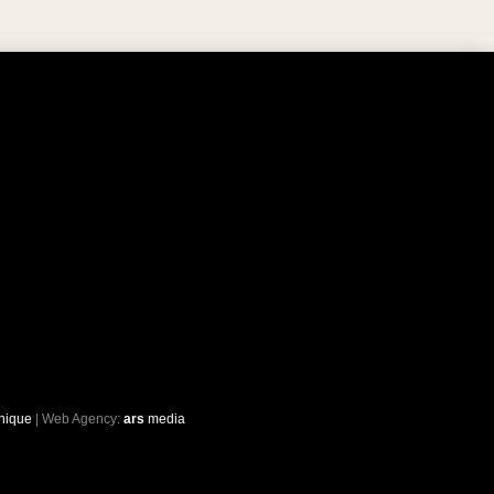
hique
| Web Agency:
ars
media