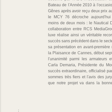
Bateau de l'Année 2010 à l'occasi
menée en matière de technologi
Gênes après avoir reçu deux prix a
destinée à la réalisation d'un y
le MCY 76 décroche aujourd'hui
réfléchi, tout en limitant les coûts. 
moins de deux mois : le Nautical D
du luxe se veut beaucoup plus resp
collaboration entre RCS MediaGro
du Jury, prend d'autant plus de v
luxe réalise ainsi un véritable recor
Groupe Beneteau – dont Monte Carlo
succès sans précédent dans le sect
miser sur l'Italie pour la réalisat
sa présentation en avant-première
gamme, qui se distingue également 
la Plaisance de Cannes, début sep
ses espaces intérieurs. Le prix déce
l'unanimité parmi les armateurs e
d'une soirée de gala au Seven Stars
Carla Demaria, Présidente du Mo
désormais les portes au MCY 76 pour
succès extraordinaire, officialisé p
Design Index et du Compas d'Or, la 
sommes très fiers et l'avis des jur
que notre projet va dans la bonne
;