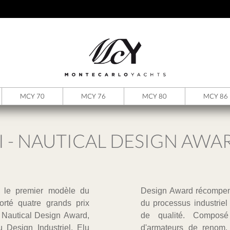
MCY 70
MCY 76
MCY 80
MCY 86
I - NAUTICAL DESIGN AWA
 le premier modèle du
du produit et la qualité
rté quatre grands prix
uction efficace et travail
e Nautical Design Award,
sentants de l'ADI et
u Design Industriel. Elu
 approuvé la recherche