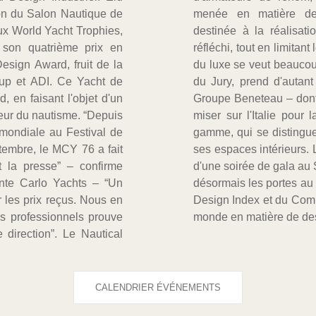
on du Salon Nautique de
e et de construction,
ux World Yacht Trophies,
acht au design mûrement
 son quatrième prix en
Un produit dont l'approche
esign Award, fruit de la
onsable et qui, aux yeux
up et ADI. Ce Yacht de
aleur de par le choix du
d, en faisant l'objet d'un
 Yachts fait partie – de
eur du nautisme. “Depuis
ion de ce produit haut de
 mondiale au Festival de
de par l'optimisation de
tembre, le MCY 76 a fait
rné jeudi 21 octobre lors
t la presse” – confirme
 Galleria de Milan, ouvre
nte Carlo Yachts – “Un
 les sélections de l'ADI
ar les prix reçus. Nous en
plus haute distinction au
ys professionnels prouve
monde en matière de de
 direction”. Le Nautical
CALENDRIER ÉVÉNEMENTS