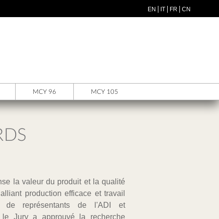
EN
IT
FR
CN
MCY 96
MCY 105
RDS