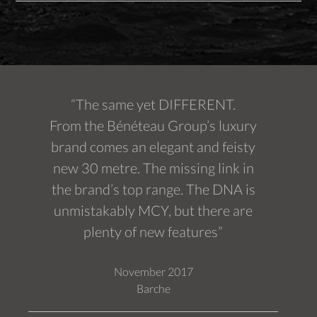
“The same yet DIFFERENT.
From the Bénéteau Group’s luxury
brand comes an elegant and feisty
new 30 metre. The missing link in
the brand’s top range. The DNA is
unmistakably MCY, but there are
plenty of new features”
November 2017
Barche