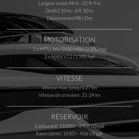
Largeur max
6.94 m - 22 ft 9 in
Draft
2.10 m - 6 ft 10 in
Déplacement
98 t Dry
MOTORISATION
2 x MTU 16V 2000 M86 (2.200 hp)
2 x MAN V12 (1.900 hp)
VITESSE
Vitesse max: jusqu’à 27 kn
Vitesse de croisière: 21-24 kn
RÉSERVOIR
Carburant: 11000 l - 2906 US gal
Eaux claires: 1650 l - 436 US gal