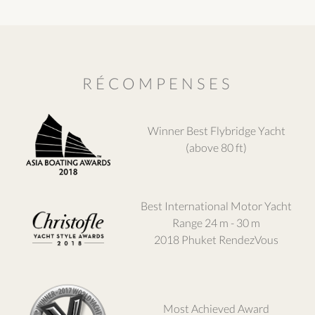
RÉCOMPENSES
Winner Best Flybridge Yacht
(above 80 ft)
Best International Motor Yacht
Range 24 m - 30 m
2018 Phuket RendezVous
Most Achieved Award