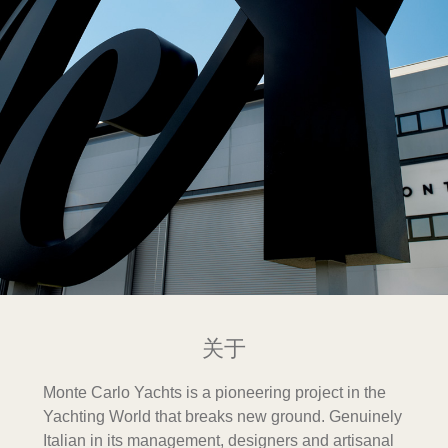
关于
Monte Carlo Yachts is a pioneering project in the
Yachting World that breaks new ground. Genuinely
Italian in its management, designers and artisanal