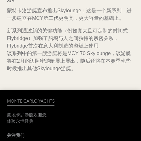
蒙特卡洛游艇宣布推出Skylounge：这是一个新系列，进
一步建立在MCY第二代更明亮，更大容量的基础上。
新系列通过新的关键功能（例如宽大且可定制的封闭式
Flybridge）加强了船坞与人之间独特的亲密关系，
Flybridge首次在意大利制造的游艇上使用。
该系列中的第一艘游艇将是MCY 70 Skylounge，该游艇
将在2月的迈阿密游艇展上展出，随后还将在本赛季晚些
时候推出其他Skylounge游艇。
MONTE CARLO YACHTS
蒙地卡罗游艇欢迎您
体验永恒经典
关注我们