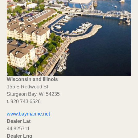
Wisconsin and Illinois
155 E Redwood St
Sturgeon Bay, WI 54235
t. 920 743 6526
www.baymarine.net
Dealer Lat
44.825711
Dealer Lng