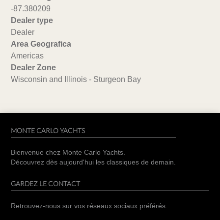
-87.380209
Dealer type
Dealer
Area Geografica
Americas
Dealer Zone
Wisconsin and Illinois - Sturgeon Bay
MONTE CARLO YACHTS
Bienvenue chez Monte Carlo Yachts.
Découvrez dès aujourd'hui les classiques de demain.
GARDEZ LE CONTACT
Retrouvez-nous sur vos réseaux sociaux préférés.