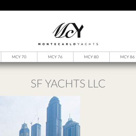
MCY 70
MCY 76
MCY 80
MCY 86
SF YACHTS LLC