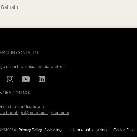
 Bahrain
MANI IN CONTATTO
guici sui tuoi social media preferiti.
AVORA CON NOI
via la tua candidatura a
cruitment.gbi@beneteau-group.com
42240964
|
Privacy Policy
|
Avviso legale
|
Informazioni sull'azienda
|
Codice Etico
|