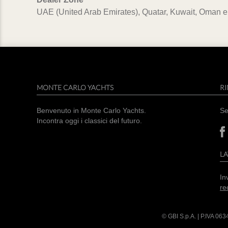
UAE (United Arab Emirates), Quatar, Kuwait, Oman e
MONTE CARLO YACHTS
RI
Benvenuto in Monte Carlo Yachts.
Se
Incontra oggi i classici del futuro.
L
In
re
© GBI S.p.A. | P.IVA
063