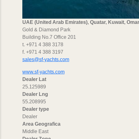
UAE (United Arab Emirates), Quatar, Kuwait, Oma
Gold & Diamond Park
Building No.7 Office 201
t. +971 4 388 3178
f. +971 4 388 3197
sales@sf-yachts.com
www.sf-yachts.com
Dealer Lat
25.125989
Dealer Lng
55.208995
Dealer type
Dealer
Area Geografica
Middle East
Dealer Zone