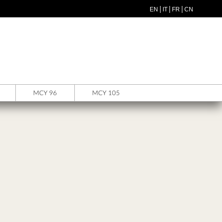
EN
IT
FR
CN
MCY 96
MCY 105