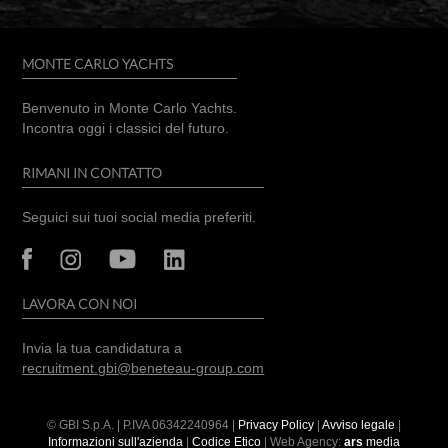
MONTE CARLO YACHTS
Benvenuto in Monte Carlo Yachts.
Incontra oggi i classici del futuro.
RIMANI IN CONTATTO
Seguici sui tuoi social media preferiti.
LAVORA CON NOI
Invia la tua candidatura a
recruitment.gbi@beneteau-group.com
© GBI S.p.A. | P.IVA
06342240964
|
Privacy Policy
|
Avviso legale
|
Informazioni sull'azienda
|
Codice Etico
| Web Agency:
ars
media