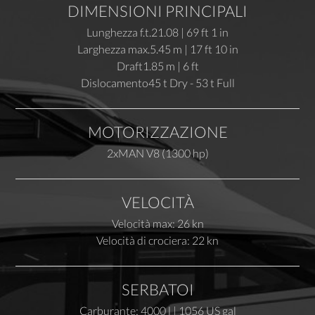
DIMENSIONI PRINCIPALI
Lunghezza f.t.
21.08 | 69 ft 1 in
Larghezza max.
5.45 m | 17 ft 10 in
Draft
1.85 m | 6 ft
Dislocamento
45 t Dry - 53 t Full
MOTORIZZAZIONE
2xMAN V8 (1300 hp)
VELOCITÀ
Velocità max: 26 kn
Velocità di crociera: 22 kn
SERBATOI
Carburante: 4000 l | 1056 US gal