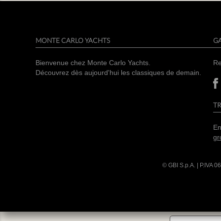
MONTE CARLO YACHTS
G
Bienvenue chez Monte Carlo Yachts.
Re
Découvrez dès aujourd'hui les classiques de demain.
TR
En
gr
© GBI S.p.A. | P.IVA
06