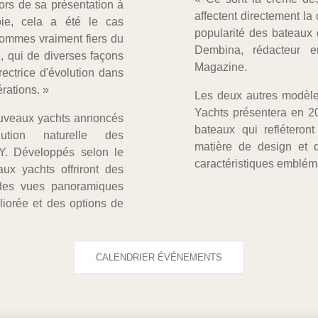
ors de sa présentation à
affectent directement la
oie, cela a été le cas
popularité des bateaux 
sommes vraiment fiers du
Dembina, rédacteur e
, qui de diverses façons
Magazine.
irectrice d'évolution dans
rations. »
Les deux autres modèle
Yachts présentera en 
ouveaux yachts annoncés
bateaux qui refléteron
ution naturelle des
matière de design et d
Y. Développés selon le
caractéristiques emblém
aux yachts offriront des
 des vues panoramiques
liorée et des options de
CALENDRIER ÉVÉNEMENTS