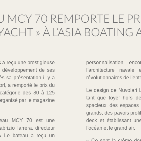
 MCY 70 REMPORTE LE PRI
YACHT » À L’ASIA BOATING
 a reçu une prestigieuse
personnalisation en
 le développement de ses
l'architecture navale
s sa présentation il y a
révolutionnaires de l'ent
f, a remporté le prix du
Le design de Nuvolari L
 catégorie des 80 à 125
tant que foyer hors de
organisé par le magazine
spacieux, des espaces d
grands, des pavois profi
veau MCY 70 est une
deck et établissant un
brizio Iarrera, directeur
l'océan et le grand air.
 « Le bateau a reçu un
« Ce sont la crème des