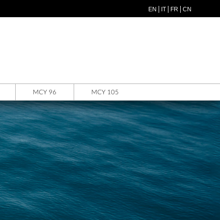
EN
IT
FR
CN
MCY 96
MCY 105